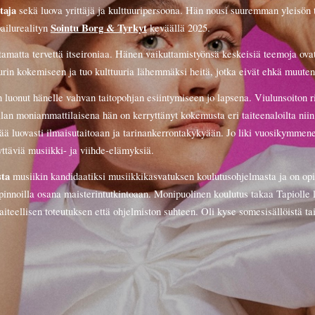
taja
sekä luova yrittäjä ja kulttuuripersoona. Hän nousi suuremman yleisön t
Sointu Borg & Tyrkyt
ailurealityn
keväällä 2025.
htamatta tervettä itseironiaa. Hänen
vaikuttamistyönsä
keskeisiä teemoja ovat
uurin kokemiseen ja tuo kulttuuria lähemmäksi heitä, jotka eivät ehkä muuten
on luonut hänelle vahvan taitopohjan esiintymiseen jo lapsena. Viulunsoiton
ialan moni
ammattilaisena
hän
on
kerryttänyt
kokemusta eri taiteenaloilta
niin
ä luovasti ilmaisutaitoaan ja tarinankerrontakykyään. Jo liki vuosikymmenen
tyttäviä musiikki- ja viihde-elämyksiä.
sta
musiikin kandidaatiksi musiikkikasvatuksen koulutusohjelmasta ja on
opi
pin
noilla
osana maisterintut
kintoaan
. Monipuolinen koulutus takaa Tapiolle l
eellisen toteutuksen että ohjelmiston suhteen. Oli kyse somesisällöistä
ta