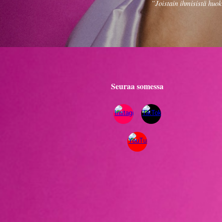
”Joistain ihmisistä huok
Seuraa somessa