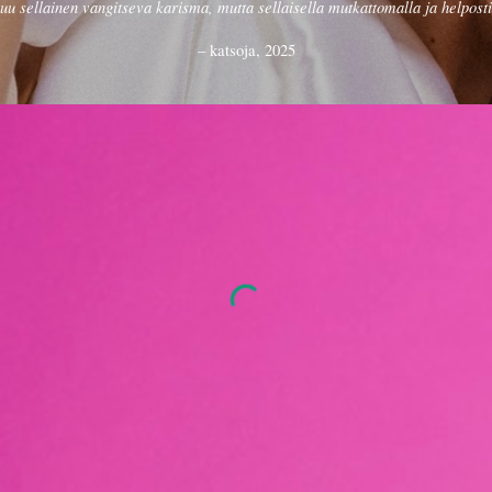
uu sellainen vangitseva karisma, mutta sellaisella mutkattomalla ja helposti 
– katsoja, 2025