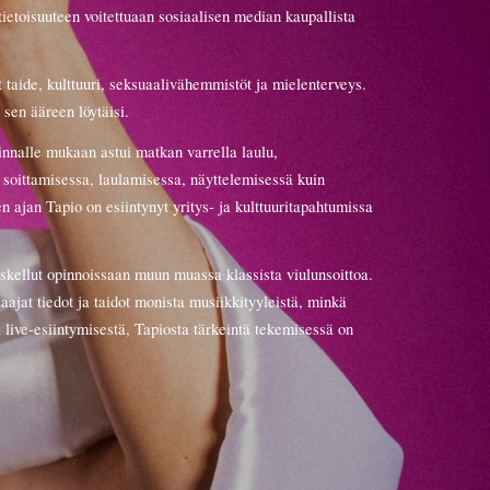
ietoisuuteen voitettuaan sosiaalisen median kaupallista
 taide, kulttuuri, seksuaalivähemmistöt ja mielenterveys.
 sen ääreen löytäisi.
 rinnalle mukaan
astui
matkan varrella laulu,
 soittamisessa, laulamisessa, näyttelemisessä kuin
 ajan Tapio on esiintynyt yritys- ja kulttuuritapahtumissa
skellut opinnoissaan muun muassa klassista viulunsoittoa
.
aajat tiedot ja taidot monista musiikkityyleistä, minkä
i
live
-esiintymisestä, Tapiosta tärkeintä tekemisessä on