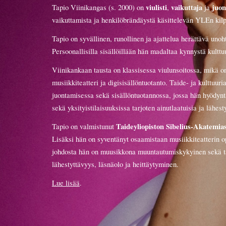
viulisti
vaikuttaja
juon
Tapio Viinikangas (s. 2000) on
,
ja
vaikuttamista ja henkilöbrändäystä käsittelevän YLEn kilp
Tapio on syvällinen, runollinen ja ajattelua herättävä uno
Persoonallisilla sisällöillään hän madaltaa kynnystä kultt
Viinikankaan
tausta on klassisessa viulunsoitossa, mikä 
musiikkiteatteri ja digisisällöntuotanto. Taide- ja kulttuur
juontamisessa sekä sisällöntuotannossa, jossa hän hyödyntä
sekä yksityistilaisuuksissa tarjoten ainutlaatuisia ja lähes
Taideyliopiston Sibelius-Akatemia
Tapio on valmistunut
Lisäksi
hän on syventänyt osaamistaan
musiikkiteatterin o
johdosta hän on muusikkona muuntautumiskykyinen sekä tait
lähestyttävyys, läsnäolo ja heittäytyminen.
Lue lisää
.