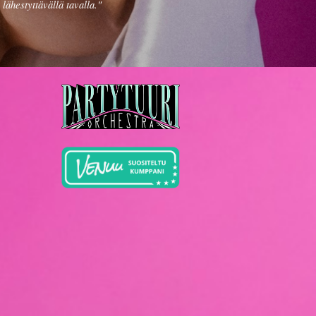
lähestyttävällä tavalla."